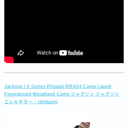
Jackson / X Series Rhoads RRX24 Camo Laurel
Fingerboard Woodland Camo ジャクソン ジャクソン
エレキギター｜ishibashi