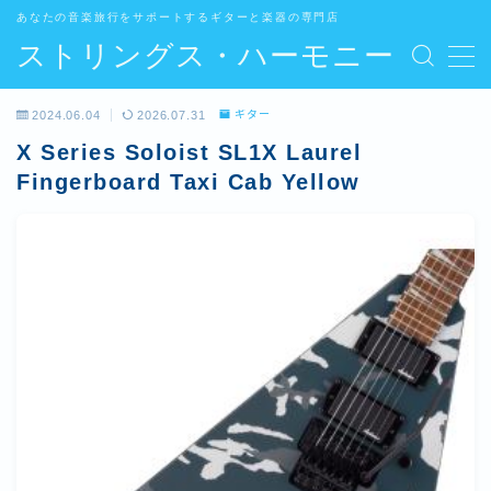
あなたの音楽旅行をサポートするギターと楽器の専門店
ストリングス・ハーモニー
MENU
7 gear bonus: wat je moet weten
2024.06.04
2026.07.31
ギター
サンプルページ
X Series Soloist SL1X Laurel
プライバシーポリシー
Fingerboard Taxi Cab Yellow
プライバシーポリシー
利用規約／特定商取引法に基づく表記
有料記事の決済完了ページ
特定商取引法に基づく表記
運営者情報